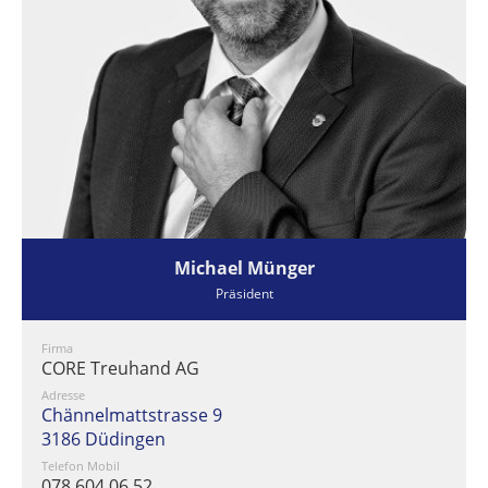
Michael Münger
Präsident
Firma
CORE Treuhand AG
Adresse
Chännelmattstrasse 9
3186 Düdingen
Telefon Mobil
078 604 06 52