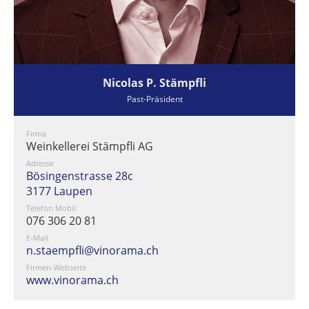
Nicolas P. Stämpfli
Past-Präsident
Firma
Weinkellerei Stämpfli AG
Adresse
Bösingenstrasse 28c
3177 Laupen
Telefon Mobil
076 306 20 81
E-Mail
n.staempfli@vinorama.ch
Firmen-Webseite
www.vinorama.ch